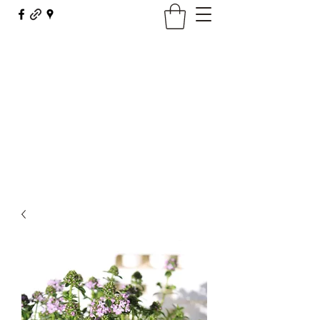
Maison Borel - Fleurs Décor
fleursdecor@orange.fr
03 81 62 23 29
Contact