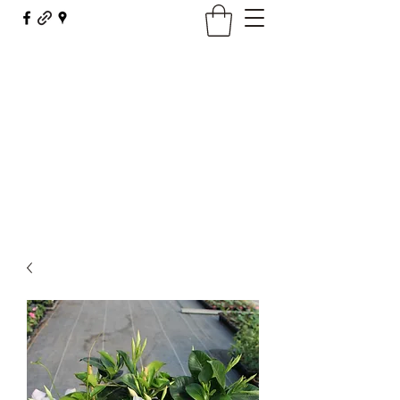
Maison Borel - Fleurs Décor
fleursdecor@orange.fr
03 81 62 23 29
Contact