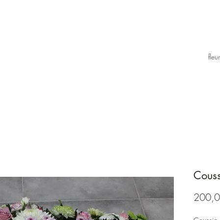
fle
Couss
200,0