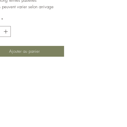
long teintes pastelles
rs peuvent varier selon arrivage
*
Ajouter au panier