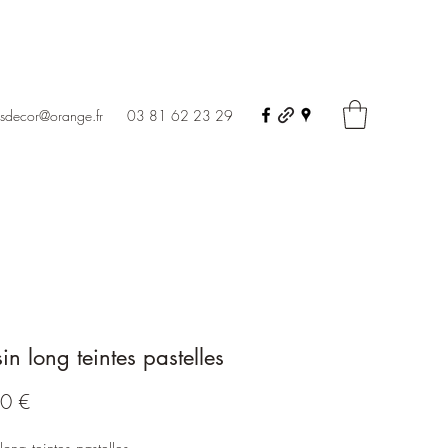
Contact
ursdecor@orange.fr
03 81 62 23 29
in long teintes pastelles
Prix
0 €