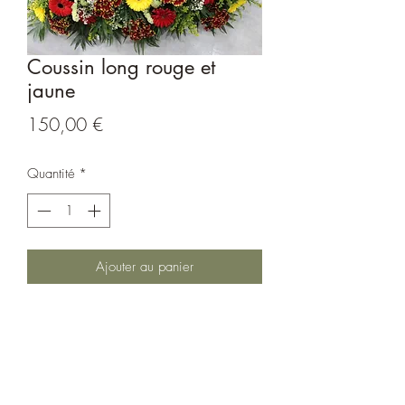
Coussin long rouge et
jaune
Prix
150,00 €
Quantité
*
Ajouter au panier
Coussin long dominante rouge et jaune
Longueur du produit 120 cm environ
Les fleurs peuvent varier du visuel selon
notre approvisionnement