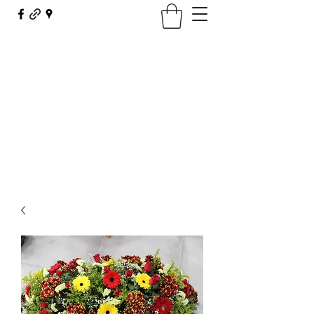
Maison Borel - Fleurs Décor
fleursdecor@orange.fr
03 81 62 23 29
Contact