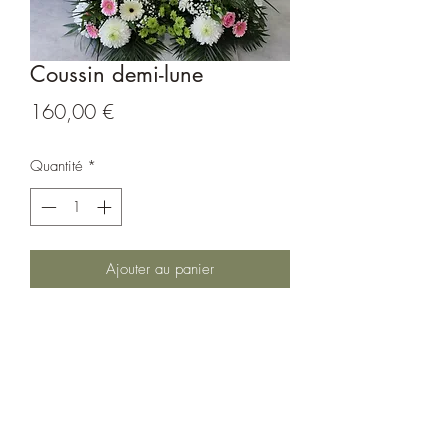
Coussin demi-lune
Prix
160,00 €
Quantité
*
Ajouter au panier
Coussin demi-lune
Les fleurs peuvent varier selon nos
arrivages