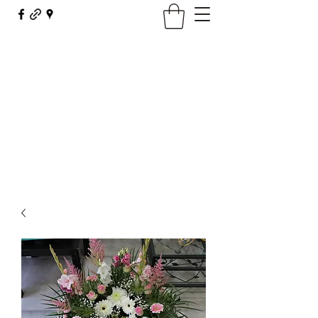
Maison Borel - Fleurs Décor
fleursdecor@orange.fr
03 81 62 23 29
Contact