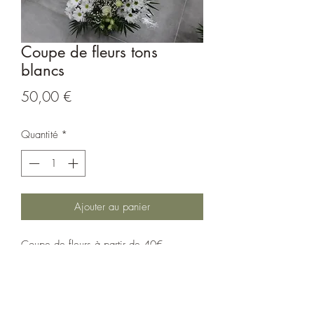
Coupe de fleurs tons
blancs
Prix
50,00 €
Quantité
*
Ajouter au panier
Coupe de fleurs à partir de 40€
Prix du visuel 50€
Les fleurs du visuel peuvent changer
selon nos livraisons
Pour un tarif plus élevé,nous contacter