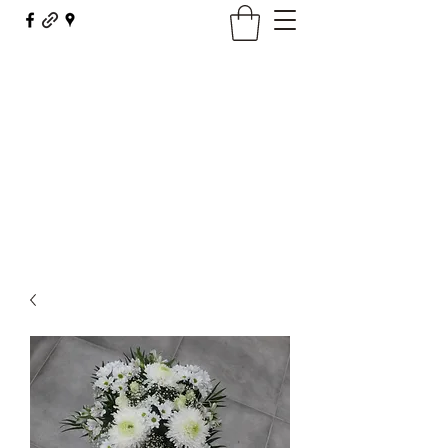
Maison Borel - Fleurs Décor
fleursdecor@orange.fr
03 81 62 23 29
Contact