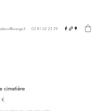
Contact
ursdecor@orange.fr
03 81 62 23 29
 cimetière
Prix
 €