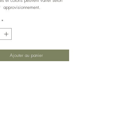
es et coloris peuvent varier selon
t approvisionnement.
*
Ajouter au panier