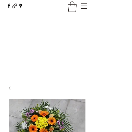
Maison Borel - Fleurs Décor
fleursdecor@orange.fr
03 81 62 23 29
Contact