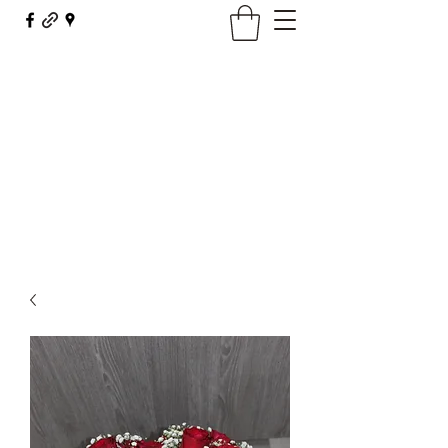
Maison Borel - Fleurs Décor
fleursdecor@orange.fr
03 81 62 23 29
Contact