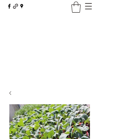
Maison Borel - Fleurs Décor
fleursdecor@orange.fr
03 81 62 23 29
Contact