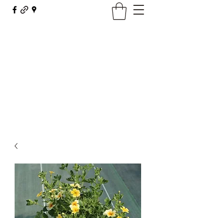
Maison Borel - Fleurs Décor
fleursdecor@orange.fr
03 81 62 23 29
Contact