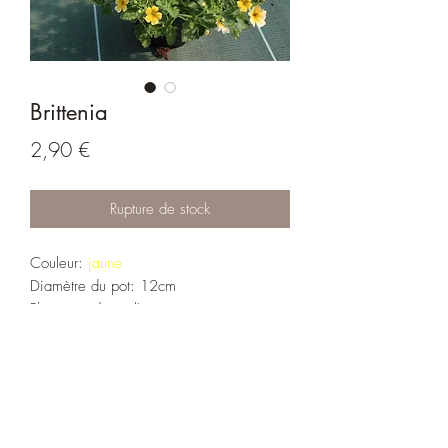
Brittenia
Prix
2,90 €
Rupture de stock
Couleur:
jaune
Diamètre du pot: 12cm
Plante vendue à l'unité.
Conseil:
- Exposition: soleil