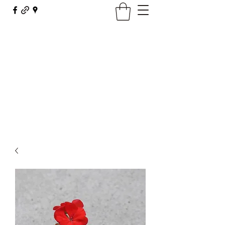
Maison Borel - Fleurs Décor
fleursdecor@orange.fr
03 81 62 23 29
Contact