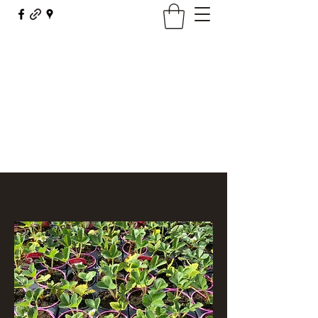
Maison Borel - Fleurs Décor
fleursdecor@orange.fr
03 81 62 23 29
Contact